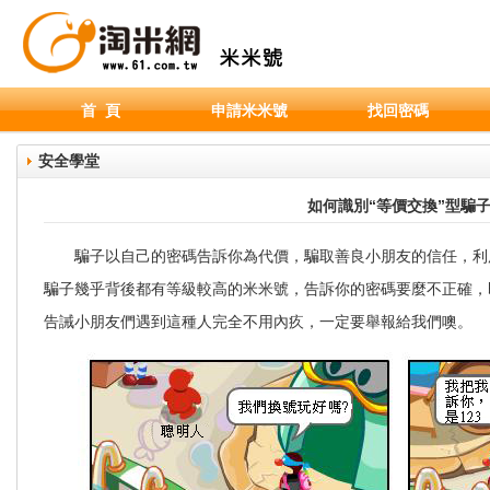
首 頁
申請米米號
找回密碼
安全學堂
如何識別“等價交換”型騙
騙子以自己的密碼告訴你為代價，騙取善良小朋友的信任，利
騙子幾乎背後都有等級較高的米米號，告訴你的密碼要麼不正確，
告誡小朋友們遇到這種人完全不用內疚，一定要舉報給我們噢。