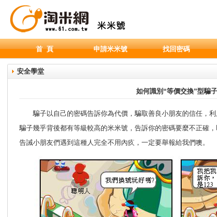
首 頁
申請米米號
找回密碼
安全學堂
如何識別“等價交換”型騙
騙子以自己的密碼告訴你為代價，騙取善良小朋友的信任，利
騙子幾乎背後都有等級較高的米米號，告訴你的密碼要麼不正確，
告誡小朋友們遇到這種人完全不用內疚，一定要舉報給我們噢。